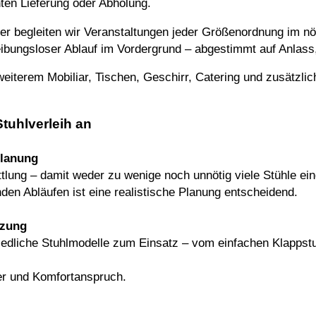
ten Lieferung oder Abholung.
ter begleiten wir Veranstaltungen jeder Größenordnung im nö
reibungsloser Ablauf im Vordergrund – abgestimmt auf Anlass
weiterem Mobiliar,
Tischen
,
Geschirr
,
Catering
und zusätzlic
tuhlverleih an
Planung
ttlung – damit weder zu wenige noch unnötig viele Stühle ei
en Abläufen ist eine realistische Planung entscheidend.
tzung
edliche Stuhlmodelle zum Einsatz – vom einfachen
Klappstu
er und Komfortanspruch.