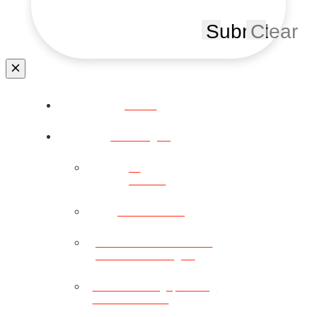
Submit
Clear
Home
Leistungen
←
Zurück
Eventcatering
Fullservice für Events
& Veranstaltungen
Veranstaltungsplanung
& Full Service