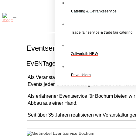
Catering & Getränkeservice
Trade fair service & trade fair catering
Eventservice in Bochum
Zeltverleih NRW
EVENTagentur, FULL Service und EVEN
Privat feiern
Als Veranstaltungsservice in Bochum betreuen wi
Events jeder Größenordnung realisieren wir von de
Als erfahrener Eventservice für Bochum bieten wir 
Abbau aus einer Hand.
Seit über 35 Jahren realisieren wir Veranstaltunge