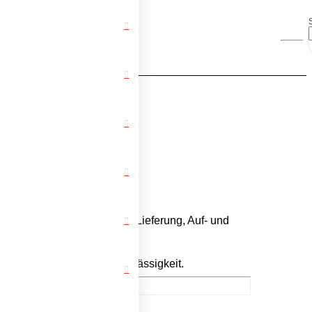
 in Bochum und Umgebung.
te, Mobiliar, Technik sowie Lieferung, Auf- und
pruch an Qualität und Zuverlässigkeit.