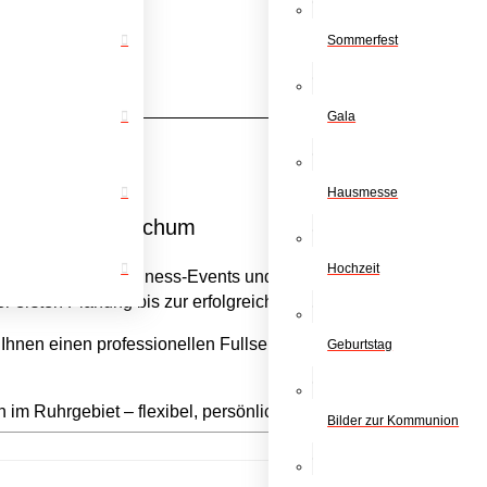
Sommerfest
Gala
Hausmesse
Tplanung in Bochum
Hochzeit
r Firmenfeiern, Business-Events und private Veranstaltungen
r ersten Planung bis zur erfolgreichen Durchführung vor Ort.
Ihnen einen professionellen Fullservice: Catering, Getränke, Zel
Geburtstag
n im Ruhrgebiet – flexibel, persönlich und mit einem hohen Ans
Bilder zur Kommunion